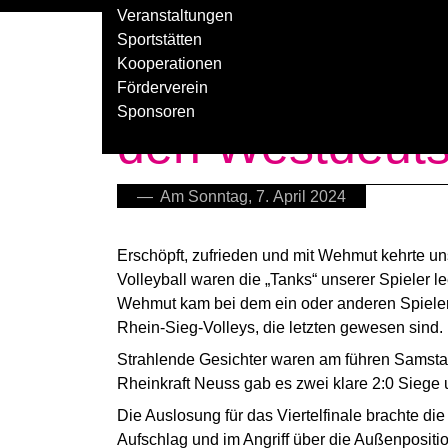
Veranstaltungen
Sportstätten
Kooperationen
U20 männlich e
Förderverein
Sponsoren
den Westdeuts
— Am Sonntag, 7. April 2024
Erschöpft, zufrieden und mit Wehmut kehrte 
Volleyball waren die „Tanks“ unserer Spieler 
Wehmut kam bei dem ein oder anderen Spieler 
Rhein-Sieg-Volleys, die letzten gewesen sind.
Strahlende Gesichter waren am führen Samst
Rheinkraft Neuss gab es zwei klare 2:0 Siege
Die Auslosung für das Viertelfinale brachte d
Aufschlag und im Angriff über die Außenpositi