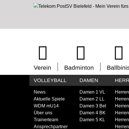
Verein
Badminton
Ballbini
VOLLEYBALL
DAMEN
HER
News
Damen 1 VL
Herren
Aktuelle Spiele
Damen 2 LL
Herren
WDM mU14
Damen 3 Bel
Herren
Über uns
Damen 4 BK
Herren
Trainerteam
Damen 5 KL
Herren
Ansprechpartner
Herren