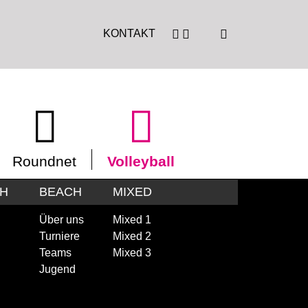
KONTAKT
Roundnet
Volleyball
CH
BEACH
MIXED
Über uns
Mixed 1
Turniere
Mixed 2
Teams
Mixed 3
Jugend