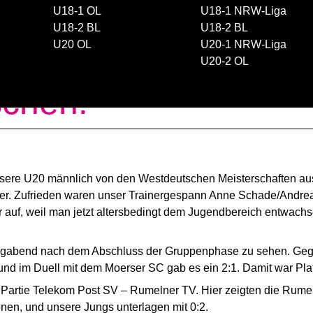
U18-1 OL
U18-1 NRW-Liga
U18-2 BL
U18-2 BL
U20 OL
U20-1 NRW-Liga
rkämpft sich Platz f
U20-2 OL
chen!
unsere U20 männlich von den Westdeutschen Meisterschaften a
leer. Zufrieden waren unser Trainergespann Anne Schade/Andreas
auf, weil man jetzt altersbedingt dem Jugendbereich entwachs
agabend nach dem Abschluss der Gruppenphase zu sehen. Geg
 und im Duell mit dem Moerser SC gab es ein 2:1. Damit war Pl
ie Partie Telekom Post SV – Rumelner TV. Hier zeigten die Rume
onen, und unsere Jungs unterlagen mit 0:2.