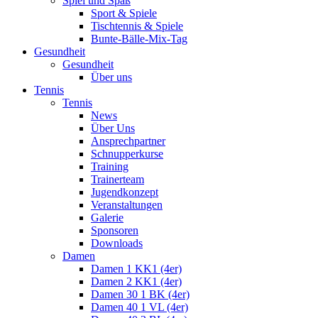
Spiel und Spaß
Sport & Spiele
Tischtennis & Spiele
Bunte-Bälle-Mix-Tag
Gesundheit
Gesundheit
Über uns
Tennis
Tennis
News
Über Uns
Ansprechpartner
Schnupperkurse
Training
Trainerteam
Jugendkonzept
Veranstaltungen
Galerie
Sponsoren
Downloads
Damen
Damen 1 KK1 (4er)
Damen 2 KK1 (4er)
Damen 30 1 BK (4er)
Damen 40 1 VL (4er)