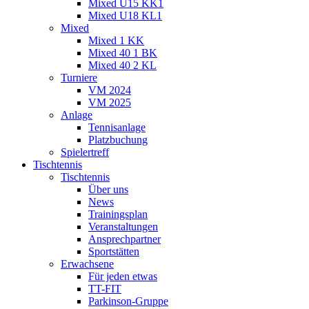
Mixed U15 KK1
Mixed U18 KL1
Mixed
Mixed 1 KK
Mixed 40 1 BK
Mixed 40 2 KL
Turniere
VM 2024
VM 2025
Anlage
Tennisanlage
Platzbuchung
Spielertreff
Tischtennis
Tischtennis
Über uns
News
Trainingsplan
Veranstaltungen
Ansprechpartner
Sportstätten
Erwachsene
Für jeden etwas
TT-FIT
Parkinson-Gruppe