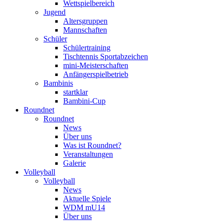
Wettspielbereich
Jugend
Altersgruppen
Mannschaften
Schüler
Schülertraining
Tischtennis Sportabzeichen
mini-Meisterschaften
Anfängerspielbetrieb
Bambinis
startklar
Bambini-Cup
Roundnet
Roundnet
News
Über uns
Was ist Roundnet?
Veranstaltungen
Galerie
Volleyball
Volleyball
News
Aktuelle Spiele
WDM mU14
Über uns