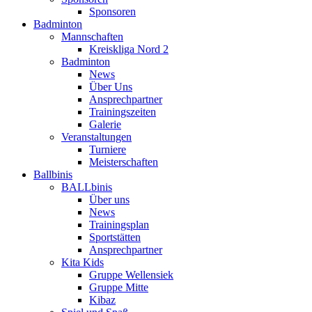
Sponsoren
Badminton
Mannschaften
Kreiskliga Nord 2
Badminton
News
Über Uns
Ansprechpartner
Trainingszeiten
Galerie
Veranstaltungen
Turniere
Meisterschaften
Ballbinis
BALLbinis
Über uns
News
Trainingsplan
Sportstätten
Ansprechpartner
Kita Kids
Gruppe Wellensiek
Gruppe Mitte
Kibaz