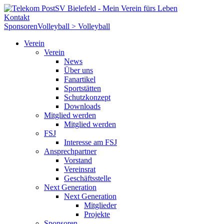
Kontakt
Sponsoren
Volleyball > Volleyball
Verein
Verein
News
Über uns
Fanartikel
Sportstätten
Schutzkonzept
Downloads
Mitglied werden
Mitglied werden
FSJ
Interesse am FSJ
Ansprechpartner
Vorstand
Vereinsrat
Geschäftsstelle
Next Generation
Next Generation
Mitglieder
Projekte
Sponsoren