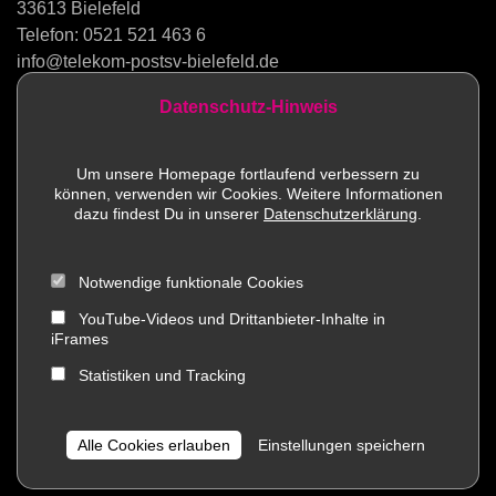
33613 Bielefeld
Telefon:
0521 521 463 6
info@telekom-postsv-bielefeld.de
Datenschutz-Hinweis
Kontakt
Um unsere Homepage fortlaufend verbessern zu
können, verwenden wir Cookies. Weitere Informationen
Sportstätten
dazu findest Du in unserer
Datenschutzerklärung
.
Mitglied werden
Notwendige funktionale Cookies
Impressum
YouTube-Videos und Drittanbieter-Inhalte in
iFrames
Social Media
Statistiken und Tracking
Datenschutz
Alle Cookies erlauben
Einstellungen speichern