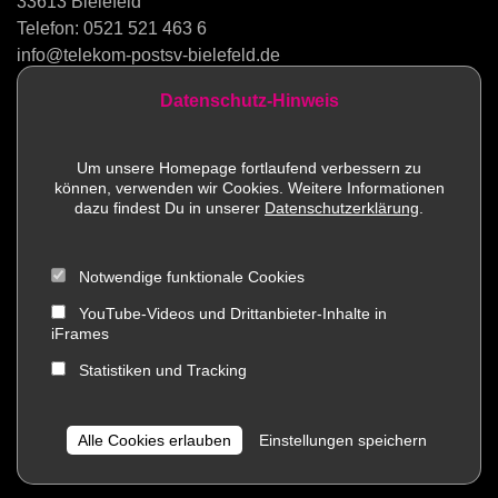
33613 Bielefeld
Telefon:
0521 521 463 6
info@telekom-postsv-bielefeld.de
Datenschutz-Hinweis
Kontakt
Um unsere Homepage fortlaufend verbessern zu
können, verwenden wir Cookies. Weitere Informationen
Sportstätten
dazu findest Du in unserer
Datenschutzerklärung
.
Mitglied werden
Notwendige funktionale Cookies
Impressum
YouTube-Videos und Drittanbieter-Inhalte in
iFrames
Social Media
Statistiken und Tracking
Datenschutz
Alle Cookies erlauben
Einstellungen speichern