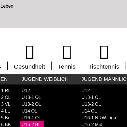
s
Gesundheit
Tennis
Tischtennis
REN
JUGEND WEIBLICH
JUGEND MÄNNLI
 1 RL
U12
U12
 2 OL
U13-1 OL
U13-1 OL
 3 VL
U13-2 OL
U13-2 OL
 4 LL
U14 OL
U14 OL
 5 BeL
U16-1 OL
U16-1 NRW-Liga
 6 BK
U16-2 BL
U16-2 Midi