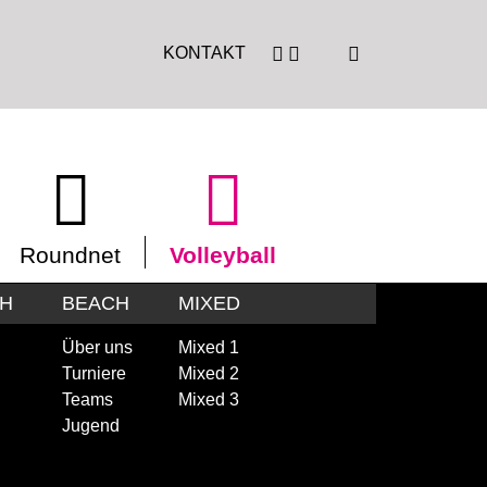
KONTAKT
Roundnet
Volleyball
CH
BEACH
MIXED
Über uns
Mixed 1
Turniere
Mixed 2
Teams
Mixed 3
Jugend