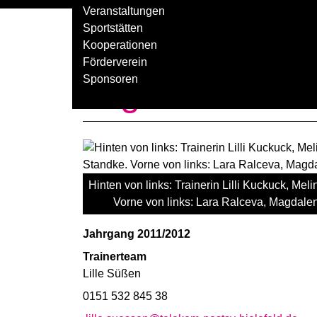
Veranstaltungen
Sportstätten
Kooperationen
HIER
GEHT ES ZUM PROBETRAIN
Förderverein
Sponsoren
Jugend wbl U1
Hinten von links: Trainerin Lilli Kuckuck, Me
Vorne von links: Lara Ralceva, Magdal
Jahrgang 2011/2012
Trainerteam
Lille Süßen
0151 532 845 38