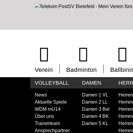
Verein
Badminton
Ballbini
VOLLEYBALL
DAMEN
HER
News
Damen 1 VL
Herren
Aktuelle Spiele
Damen 2 LL
Herren
WDM mU14
Damen 3 Bel
Herren
Über uns
Damen 4 BK
Herren
Trainerteam
Damen 5 KL
Herren
Ansprechpartner
Herren