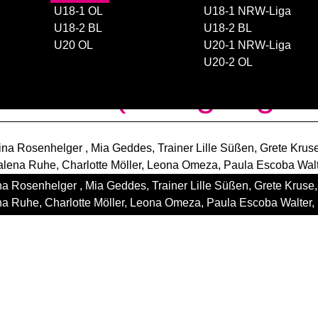
U18-1 OL
U18-1 NRW-Liga
U18-2 BL
U18-2 BL
U20 OL
U20-1 NRW-Liga
ING
U20-2 OL
6-2 BL (Jahrgang 2
lina Rosenhelger , Mia Geddes, Trainer Lille Süßen, Grete Kruse
ena Ruhe, Charlotte Möller, Leona Omeza, Paula Escoba Walter