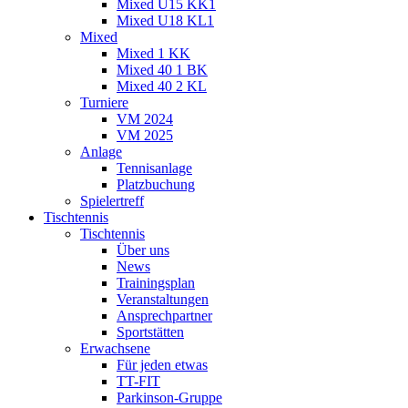
Mixed U15 KK1
Mixed U18 KL1
Mixed
Mixed 1 KK
Mixed 40 1 BK
Mixed 40 2 KL
Turniere
VM 2024
VM 2025
Anlage
Tennisanlage
Platzbuchung
Spielertreff
Tischtennis
Tischtennis
Über uns
News
Trainingsplan
Veranstaltungen
Ansprechpartner
Sportstätten
Erwachsene
Für jeden etwas
TT-FIT
Parkinson-Gruppe