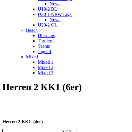
News
U18-2 BL
U20-1 NRW-Liga
News
U20-2 OL
Beach
Über uns
Turniere
Teams
Jugend
Mixed
Mixed 1
Mixed 2
Mixed 3
Herren 2 KK1 (6er)
Herren 2 KK1 (4er)