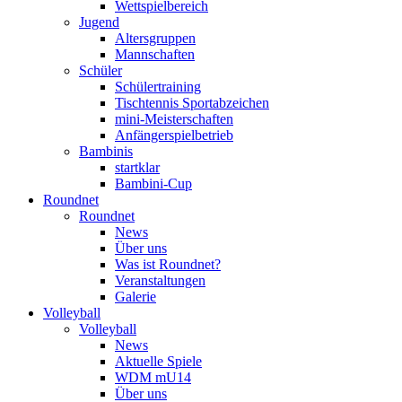
Wettspielbereich
Jugend
Altersgruppen
Mannschaften
Schüler
Schülertraining
Tischtennis Sportabzeichen
mini-Meisterschaften
Anfängerspielbetrieb
Bambinis
startklar
Bambini-Cup
Roundnet
Roundnet
News
Über uns
Was ist Roundnet?
Veranstaltungen
Galerie
Volleyball
Volleyball
News
Aktuelle Spiele
WDM mU14
Über uns