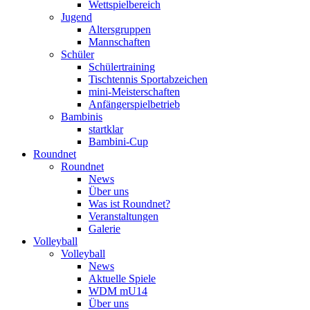
Wettspielbereich
Jugend
Altersgruppen
Mannschaften
Schüler
Schülertraining
Tischtennis Sportabzeichen
mini-Meisterschaften
Anfängerspielbetrieb
Bambinis
startklar
Bambini-Cup
Roundnet
Roundnet
News
Über uns
Was ist Roundnet?
Veranstaltungen
Galerie
Volleyball
Volleyball
News
Aktuelle Spiele
WDM mU14
Über uns