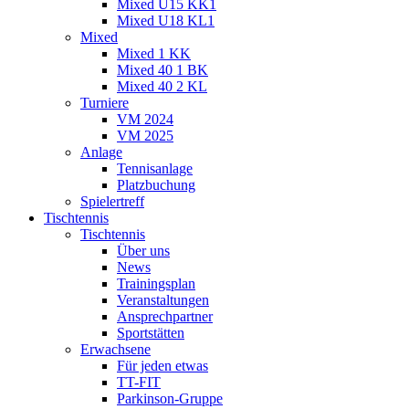
Mixed U15 KK1
Mixed U18 KL1
Mixed
Mixed 1 KK
Mixed 40 1 BK
Mixed 40 2 KL
Turniere
VM 2024
VM 2025
Anlage
Tennisanlage
Platzbuchung
Spielertreff
Tischtennis
Tischtennis
Über uns
News
Trainingsplan
Veranstaltungen
Ansprechpartner
Sportstätten
Erwachsene
Für jeden etwas
TT-FIT
Parkinson-Gruppe