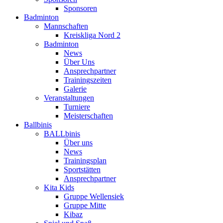
Sponsoren
Badminton
Mannschaften
Kreiskliga Nord 2
Badminton
News
Über Uns
Ansprechpartner
Trainingszeiten
Galerie
Veranstaltungen
Turniere
Meisterschaften
Ballbinis
BALLbinis
Über uns
News
Trainingsplan
Sportstätten
Ansprechpartner
Kita Kids
Gruppe Wellensiek
Gruppe Mitte
Kibaz