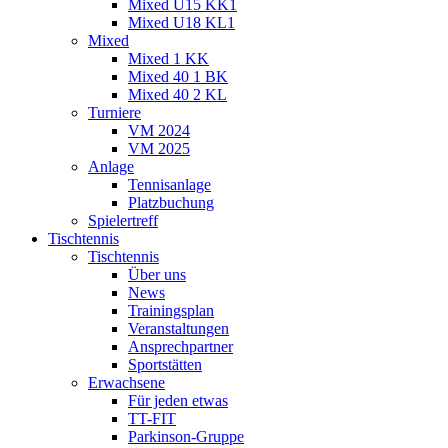
Mixed U15 KK1
Mixed U18 KL1
Mixed
Mixed 1 KK
Mixed 40 1 BK
Mixed 40 2 KL
Turniere
VM 2024
VM 2025
Anlage
Tennisanlage
Platzbuchung
Spielertreff
Tischtennis
Tischtennis
Über uns
News
Trainingsplan
Veranstaltungen
Ansprechpartner
Sportstätten
Erwachsene
Für jeden etwas
TT-FIT
Parkinson-Gruppe