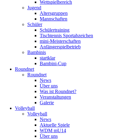
Wettspielbereich
Jugend
Altersgruppen
Mannschaften
Schüler
Schülertraining
Tischtennis Sportabzeichen
mini-Meisterschaften
Anfängerspielbetrieb
Bambinis
startklar
Bambini-Cup
Roundnet
Roundnet
News
Über uns
Was ist Roundnet?
Veranstaltungen
Galerie
Volleyball
Volleyball
News
Aktuelle Spiele
WDM mU14
Über uns