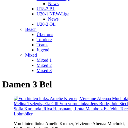
News
U18-2 BL
U20-1 NRW-Liga
News
U20-2 OL
Beach
Über uns
Turniere
Teams
Jugend
Mixed
Mixed 1
Mixed 2
Mixed 3
Damen 3 Bel
Von hinten links: Amelie Kremer, Vivienne Abenaa Muchoki,