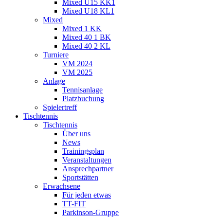
Mixed U15 KK1
Mixed U18 KL1
Mixed
Mixed 1 KK
Mixed 40 1 BK
Mixed 40 2 KL
Turniere
VM 2024
VM 2025
Anlage
Tennisanlage
Platzbuchung
Spielertreff
Tischtennis
Tischtennis
Über uns
News
Trainingsplan
Veranstaltungen
Ansprechpartner
Sportstätten
Erwachsene
Für jeden etwas
TT-FIT
Parkinson-Gruppe