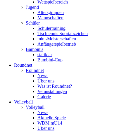
Wettspielbereich
Jugend
Altersgruppen
Mannschaften
Schüler
Schülertraining
Tischtennis Sportabzeichen
mini-Meisterschaften
Anfängerspielbetrieb
Bambinis
startklar
Bambini-Cup
Roundnet
Roundnet
News
Über uns
Was ist Roundnet?
Veranstaltungen
Galerie
Volleyball
Volleyball
News
Aktuelle Spiele
WDM mU14
Über uns