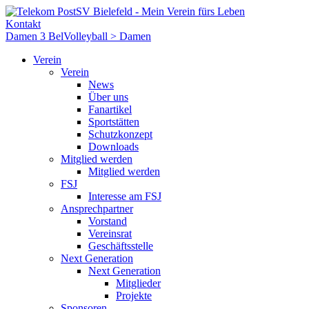
Kontakt
Damen 3 Bel
Volleyball > Damen
Verein
Verein
News
Über uns
Fanartikel
Sportstätten
Schutzkonzept
Downloads
Mitglied werden
Mitglied werden
FSJ
Interesse am FSJ
Ansprechpartner
Vorstand
Vereinsrat
Geschäftsstelle
Next Generation
Next Generation
Mitglieder
Projekte
Sponsoren