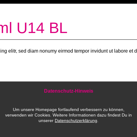
ml U14 BL
ing elitr, sed diam nonumy eirmod tempor invidunt ut labore et
Datenschutz-Hinweis
Um unsere Homepage fortlaufend verbessern zu können,
ld e.V.
verwenden wir Cookies. Weitere Informationen dazu findest Du in
unserer
Datenschutzerklärung
.
IELEFELD