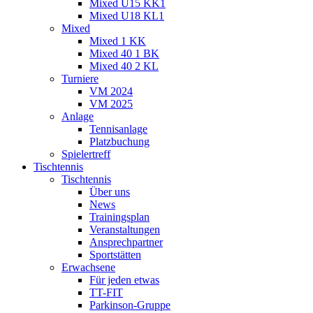
Mixed U15 KK1
Mixed U18 KL1
Mixed
Mixed 1 KK
Mixed 40 1 BK
Mixed 40 2 KL
Turniere
VM 2024
VM 2025
Anlage
Tennisanlage
Platzbuchung
Spielertreff
Tischtennis
Tischtennis
Über uns
News
Trainingsplan
Veranstaltungen
Ansprechpartner
Sportstätten
Erwachsene
Für jeden etwas
TT-FIT
Parkinson-Gruppe