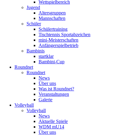
Wettspielbereich
Jugend
Altersgruppen
Mannschaften
Schüler
Schülertraining
Tischtennis Sportabzeichen
mini-Meisterschaften
Anfängerspielbetrieb
Bambinis
startklar
Bambini-Cup
Roundnet
Roundnet
News
Über uns
Was ist Roundnet?
Veranstaltungen
Galerie
Volleyball
Volleyball
News
Aktuelle Spiele
WDM mU14
Über uns