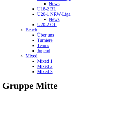
News
U18-2 BL
U20-1 NRW-Liga
News
U20-2 OL
Beach
Über uns
Turniere
Teams
Jugend
Mixed
Mixed 1
Mixed 2
Mixed 3
Gruppe Mitte