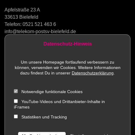
Apfelstraße 23 A
33613 Bielefeld
Telefon:
0521 521 463 6
info@telekom-postsv-bielefeld.de
Datenschutz-Hinweis
Kontakt
Um unsere Homepage fortlaufend verbessern zu
können, verwenden wir Cookies. Weitere Informationen
Sportstätten
dazu findest Du in unserer
Datenschutzerklärung
.
Mitglied werden
Notwendige funktionale Cookies
Impressum
YouTube-Videos und Drittanbieter-Inhalte in
iFrames
Social Media
Statistiken und Tracking
Datenschutz