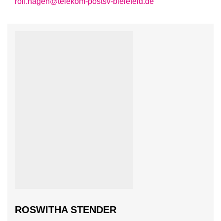
rolf.hagen@telekom-postsv-bielefeld.de
ROSWITHA STENDER