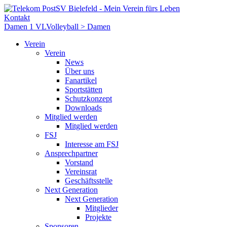
Kontakt
Damen 1 VL
Volleyball > Damen
Verein
Verein
News
Über uns
Fanartikel
Sportstätten
Schutzkonzept
Downloads
Mitglied werden
Mitglied werden
FSJ
Interesse am FSJ
Ansprechpartner
Vorstand
Vereinsrat
Geschäftsstelle
Next Generation
Next Generation
Mitglieder
Projekte
Sponsoren