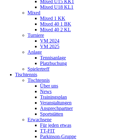
Mixed U15 KK1
Mixed U18 KL1
Mixed
Mixed 1 KK
Mixed 40 1 BK
Mixed 40 2 KL
Turniere
VM 2024
VM 2025
Anlage
Tennisanlage
Platzbuchung
Spielertreff
Tischtennis
Tischtennis
Über uns
News
Trainingsplan
Veranstaltungen
Ansprechpartner
Sportstätten
Erwachsene
Für jeden etwas
TT-FIT
Parkinson-Gruppe