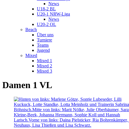
News
U18-2 BL
U20-1 NRW-Liga
News
U20-2 OL
Beach
Über uns
Turniere
Teams
Jugend
Mixed
Mixed 1
Mixed 2
Mixed 3
Damen 1 VL