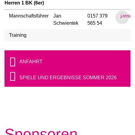
Herren 1 BK (6er)
Mannschaftsführer
Jan
0157 379
jansc
Schwientek
565 54
Training
ANFAHRT
SPIELE UND ERGEBNISSE SOMMER 2026
Sponsoren