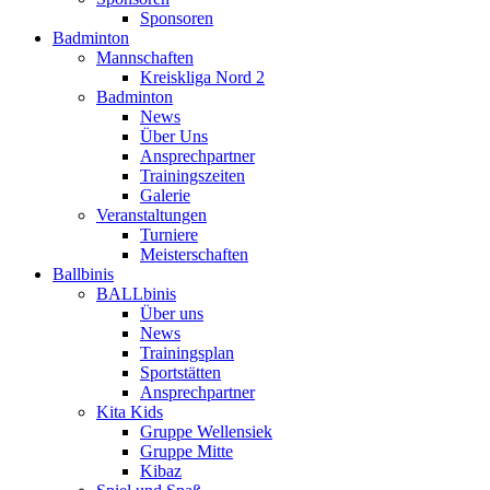
Sponsoren
Badminton
Mannschaften
Kreiskliga Nord 2
Badminton
News
Über Uns
Ansprechpartner
Trainingszeiten
Galerie
Veranstaltungen
Turniere
Meisterschaften
Ballbinis
BALLbinis
Über uns
News
Trainingsplan
Sportstätten
Ansprechpartner
Kita Kids
Gruppe Wellensiek
Gruppe Mitte
Kibaz