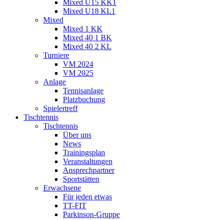
Mixed U15 KK1
Mixed U18 KL1
Mixed
Mixed 1 KK
Mixed 40 1 BK
Mixed 40 2 KL
Turniere
VM 2024
VM 2025
Anlage
Tennisanlage
Platzbuchung
Spielertreff
Tischtennis
Tischtennis
Über uns
News
Trainingsplan
Veranstaltungen
Ansprechpartner
Sportstätten
Erwachsene
Für jeden etwas
TT-FIT
Parkinson-Gruppe