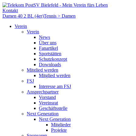
Kontakt
Damen 40 2 BL (4er)
Tennis > Damen
Verein
Verein
News
Über uns
Fanartikel
Sportstätten
Schutzkonzept
Downloads
Mitglied werden
Mitglied werden
FSJ
Interesse am FSJ
Ansprechpartner
Vorstand
Vereinsrat
Geschäftsstelle
Next Generation
Next Generation
Mitglieder
Projekte
Sponsoren