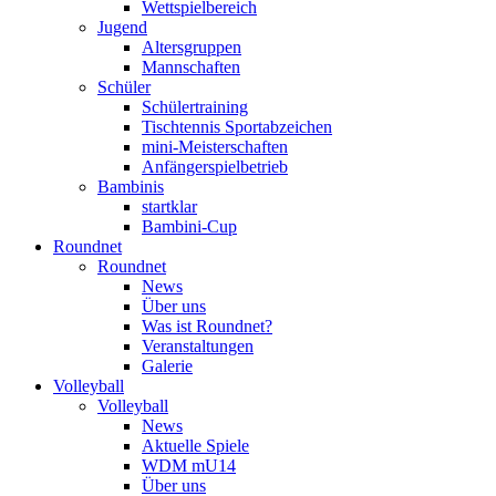
Wettspielbereich
Jugend
Altersgruppen
Mannschaften
Schüler
Schülertraining
Tischtennis Sportabzeichen
mini-Meisterschaften
Anfängerspielbetrieb
Bambinis
startklar
Bambini-Cup
Roundnet
Roundnet
News
Über uns
Was ist Roundnet?
Veranstaltungen
Galerie
Volleyball
Volleyball
News
Aktuelle Spiele
WDM mU14
Über uns