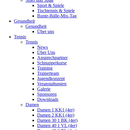
Spiel und Spaß
Sport & Spiele
Tischtennis & Spiele
Bunte-Bälle-Mix-Tag
Gesundheit
Gesundheit
Über uns
Tennis
Tennis
News
Über Uns
Ansprechpartner
Schnupperkurse
Training
Trainerteam
Jugendkonzept
Veranstaltungen
Galerie
Sponsoren
Downloads
Damen
Damen 1 KK1 (4er)
Damen 2 KK1 (4er)
Damen 30 1 BK (4er)
Damen 40 1 VL (4er)