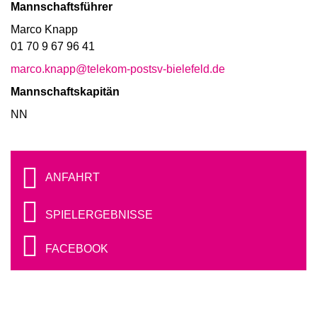
Mannschaftsführer
Marco Knapp
01 70 9 67 96 41
marco.knapp@telekom-postsv-bielefeld.de
Mannschaftskapitän
NN
ANFAHRT
SPIELERGEBNISSE
FACEBOOK