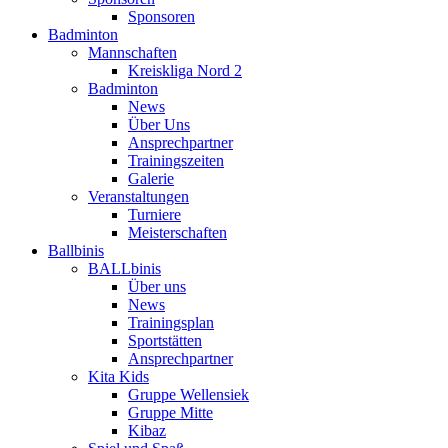
Sponsoren
Badminton
Mannschaften
Kreiskliga Nord 2
Badminton
News
Über Uns
Ansprechpartner
Trainingszeiten
Galerie
Veranstaltungen
Turniere
Meisterschaften
Ballbinis
BALLbinis
Über uns
News
Trainingsplan
Sportstätten
Ansprechpartner
Kita Kids
Gruppe Wellensiek
Gruppe Mitte
Kibaz