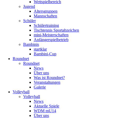
Wettspielbereich
Jugend
Altersgruppen
Mannschaften
Schüler
Schülertraining
Tischtennis Sportabzeichen
mini-Meisterschaften
Anfängerspielbetrieb
Bambinis
startklar
Bambini-Cup
Roundnet
Roundnet
News
Über uns
Was ist Roundnet?
Veranstaltungen
Galerie
Volleyball
Volleyball
News
Aktuelle Spiele
WDM mU14
Über uns