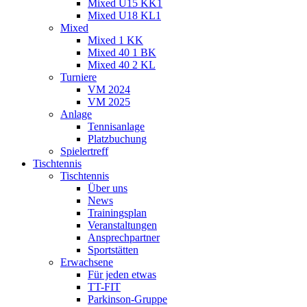
Mixed U15 KK1
Mixed U18 KL1
Mixed
Mixed 1 KK
Mixed 40 1 BK
Mixed 40 2 KL
Turniere
VM 2024
VM 2025
Anlage
Tennisanlage
Platzbuchung
Spielertreff
Tischtennis
Tischtennis
Über uns
News
Trainingsplan
Veranstaltungen
Ansprechpartner
Sportstätten
Erwachsene
Für jeden etwas
TT-FIT
Parkinson-Gruppe