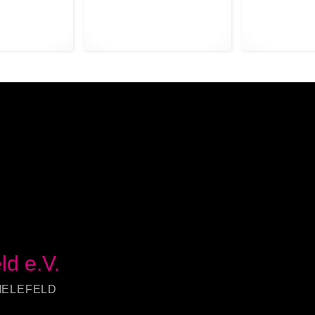
ld e.V.
IELEFELD