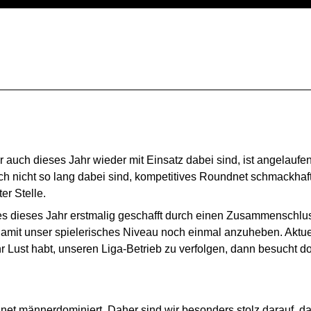
r auch dieses Jahr wieder mit Einsatz dabei sind, ist angelaufe
och nicht so lang dabei sind, kompetitives Roundnet schmackh
r Stelle.
 dieses Jahr erstmalig geschafft durch einen Zusammenschlus
amit unser spielerisches Niveau noch einmal anzuheben. Aktuel
r Lust habt, unseren Liga-Betrieb zu verfolgen, dann besucht 
dnet männerdominiert. Daher sind wir besonders stolz darauf, da