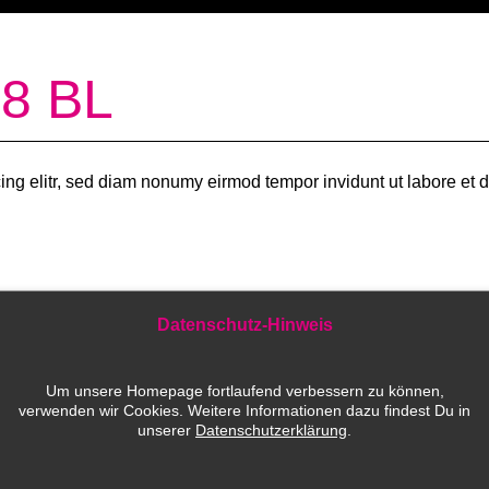
18 BL
ing elitr, sed diam nonumy eirmod tempor invidunt ut labore et
Datenschutz-Hinweis
Um unsere Homepage fortlaufend verbessern zu können,
ld e.V.
verwenden wir Cookies. Weitere Informationen dazu findest Du in
unserer
Datenschutzerklärung
.
IELEFELD