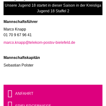
Unsere Jugend 18 startet in dieser Saison in der Kreisliga
Jugend 18 Staffel 2
Mannschaftsführer
Marco Knapp
01 70 9 67 96 41
marco.knapp@telekom-postsv-bielefeld.de
Mannschaftskapitän
Sebastian Polster
ANFAHRT