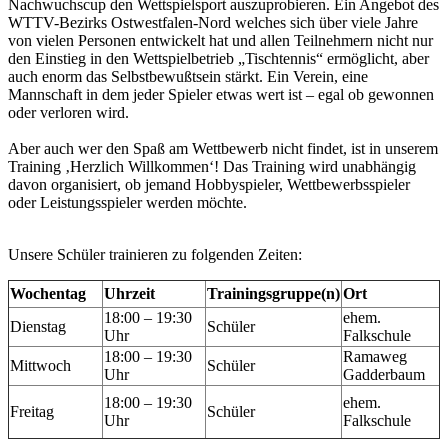
Nachwuchscup den Wettspielsport auszuprobieren. Ein Angebot des
WTTV-Bezirks Ostwestfalen-Nord welches sich über viele Jahre
von vielen Personen entwickelt hat und allen Teilnehmern nicht nur
den Einstieg in den Wettspielbetrieb „Tischtennis“ ermöglicht, aber
auch enorm das Selbstbewußtsein stärkt. Ein Verein, eine
Mannschaft in dem jeder Spieler etwas wert ist – egal ob gewonnen
oder verloren wird.
Aber auch wer den Spaß am Wettbewerb nicht findet, ist in unserem
Training ‚Herzlich Willkommen‘! Das Training wird unabhängig
davon organisiert, ob jemand Hobbyspieler, Wettbewerbsspieler
oder Leistungsspieler werden möchte.
Unsere Schüler trainieren zu folgenden Zeiten:
Wochentag
Uhrzeit
Trainingsgruppe(n)
Ort
18:00 – 19:30
ehem.
Dienstag
Schüler
Uhr
Falkschule
18:00 – 19:30
Ramaweg
Mittwoch
Schüler
Uhr
Gadderbaum
18:00 – 19:30
ehem.
Freitag
Schüler
Uhr
Falkschule