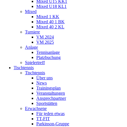
Mixed U15 KK1
Mixed U18 KL1
Mixed
Mixed 1 KK
Mixed 40 1 BK
Mixed 40 2 KL
Turniere
VM 2024
VM 2025
Anlage
Tennisanlage
Platzbuchung
Spielertreff
Tischtennis
Tischtennis
Über uns
News
Trainingsplan
Veranstaltungen
Ansprechpartner
Sportstätten
Erwachsene
Für jeden etwas
TT-FIT
Parkinson-Gruppe