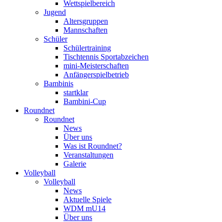
Wettspielbereich
Jugend
Altersgruppen
Mannschaften
Schüler
Schülertraining
Tischtennis Sportabzeichen
mini-Meisterschaften
Anfängerspielbetrieb
Bambinis
startklar
Bambini-Cup
Roundnet
Roundnet
News
Über uns
Was ist Roundnet?
Veranstaltungen
Galerie
Volleyball
Volleyball
News
Aktuelle Spiele
WDM mU14
Über uns