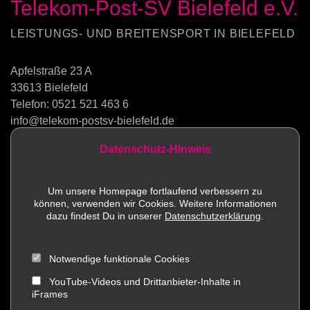
Telekom-Post-SV Bielefeld e.V.
LEISTUNGS- UND BREITENSPORT IN BIELEFELD
Apfelstraße 23 A
33613 Bielefeld
Telefon:
0521 521 463 6
info@telekom-postsv-bielefeld.de
Datenschutz-Hinweis
Kontakt
Um unsere Homepage fortlaufend verbessern zu
können, verwenden wir Cookies. Weitere Informationen
Sportstätten
dazu findest Du in unserer
Datenschutzerklärung
.
Mitglied werden
Notwendige funktionale Cookies
Impressum
YouTube-Videos und Drittanbieter-Inhalte in
iFrames
Social Media