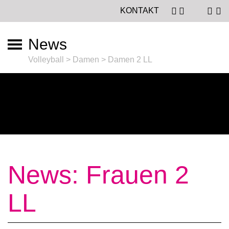
KONTAKT
News
Volleyball > Damen > Damen 2 LL
News: Frauen 2
LL