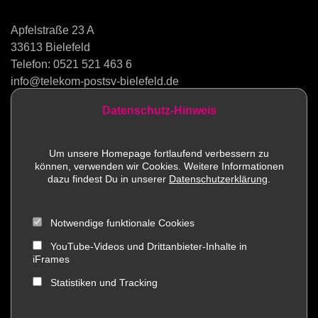
Apfelstraße 23 A
33613 Bielefeld
Telefon:
0521 521 463 6
info@telekom-postsv-bielefeld.de
Datenschutz-Hinweis
Kontakt
Um unsere Homepage fortlaufend verbessern zu
können, verwenden wir Cookies. Weitere Informationen
Sportstätten
dazu findest Du in unserer
Datenschutzerklärung
.
Mitglied werden
Notwendige funktionale Cookies
Impressum
YouTube-Videos und Drittanbieter-Inhalte in
iFrames
Social Media
Statistiken und Tracking
Datenschutz