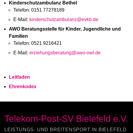
Kinderschutzambulanz Bethel
linus.mauntel@telekom-postsv-bielefeld.de
Telefon: 0151 77278189
E-Mail:
kinderschutzambulanz@evkb.de
AWO Beratungsstelle für Kinder, Jugendliche und
Familien
Telefon: 0521 9216421
E-Mail:
erziehungsberatung@awo-owl.de
Leitfaden
Ehrenkodex
Telekom-Post-SV Bielefeld e.V.
LEISTUNGS- UND BREITENSPORT IN BIELEFELD