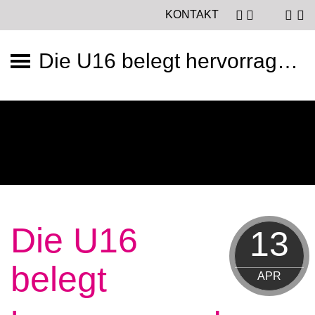
KONTAKT
Die U16 belegt hervorragenden Platz 6 bei der DM
Die U16
13
belegt
APR