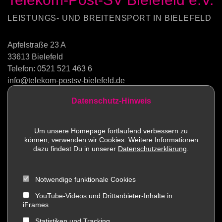
LEISTUNGS- UND BREITENSPORT IN BIELEFELD
Apfelstraße 23 A
33613 Bielefeld
Telefon:
0521 521 463 6
info@telekom-postsv-bielefeld.de
Datenschutz-Hinweis
Kontakt
Um unsere Homepage fortlaufend verbessern zu
können, verwenden wir Cookies. Weitere Informationen
Sportstätten
dazu findest Du in unserer
Datenschutzerklärung
.
Mitglied werden
Notwendige funktionale Cookies
Impressum
YouTube-Videos und Drittanbieter-Inhalte in
iFrames
Social Media
Statistiken und Tracking