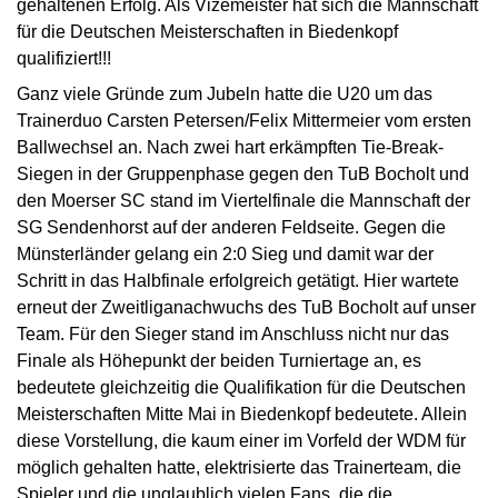
gehaltenen Erfolg. Als Vizemeister hat sich die Mannschaft
für die Deutschen Meisterschaften in Biedenkopf
qualifiziert!!!
Ganz viele Gründe zum Jubeln hatte die U20 um das
Trainerduo Carsten Petersen/Felix Mittermeier vom ersten
Ballwechsel an. Nach zwei hart erkämpften Tie-Break-
Siegen in der Gruppenphase gegen den TuB Bocholt und
den Moerser SC stand im Viertelfinale die Mannschaft der
SG Sendenhorst auf der anderen Feldseite. Gegen die
Münsterländer gelang ein 2:0 Sieg und damit war der
Schritt in das Halbfinale erfolgreich getätigt. Hier wartete
erneut der Zweitliganachwuchs des TuB Bocholt auf unser
Team. Für den Sieger stand im Anschluss nicht nur das
Finale als Höhepunkt der beiden Turniertage an, es
bedeutete gleichzeitig die Qualifikation für die Deutschen
Meisterschaften Mitte Mai in Biedenkopf bedeutete. Allein
diese Vorstellung, die kaum einer im Vorfeld der WDM für
möglich gehalten hatte, elektrisierte das Trainerteam, die
Spieler und die unglaublich vielen Fans, die die