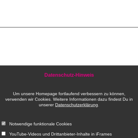
Datenschutz-Hinweis
Um unsere Homepage fortlaufend verbessern zu können,
ld e.V.
verwenden wir Cookies. Weitere Informationen dazu findest Du in
unserer
Datenschutzerklärung
.
IELEFELD
Notwendige funktionale Cookies
n:
0521 521 463 6
YouTube-Videos und Drittanbieter-Inhalte in iFrames