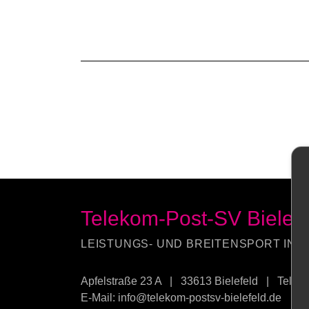
Telekom-Post-SV Bielefe
LEISTUNGS- UND BREITENSPORT IN B
Apfelstraße 23 A
|
33613 Bielefeld
|
Telefo
E-Mail:
info@telekom-postsv-bielefeld.de