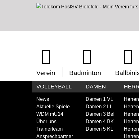
Verein
Badminton
Ballbini
VOLLEYBALL
DAMEN
HER
News
Damen 1 VL
Herren
Aktuelle Spiele
Damen 2 LL
Herren
WDM mU14
Damen 3 Bel
Herren
Über uns
Damen 4 BK
Herren
Trainerteam
Damen 5 KL
Herren
Ansprechpartner
Herren