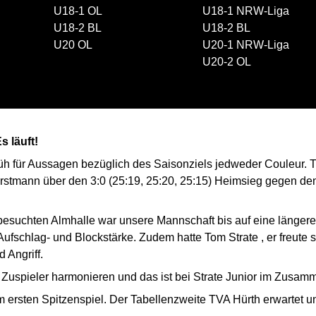
U18-1 OL
U18-1 NRW-Liga
U18-2 BL
U18-2 BL
U20 OL
U20-1 NRW-Liga
 Satzverlust
U20-2 OL
 2024
äuft!
rüh für Aussagen bezüglich des Saisonziels jedweder Couleur. 
rstmann über den 3:0 (25:19, 25:20, 25:15) Heimsieg gegen d
 besuchten Almhalle war unsere Mannschaft bis auf eine länger
ufschlag- und Blockstärke. Zudem hatte Tom Strate , er freute 
 Angriff.
 Zuspieler harmonieren und das ist bei Strate Junior im Zusamm
rsten Spitzenspiel. Der Tabellenzweite TVA Hürth erwartet u