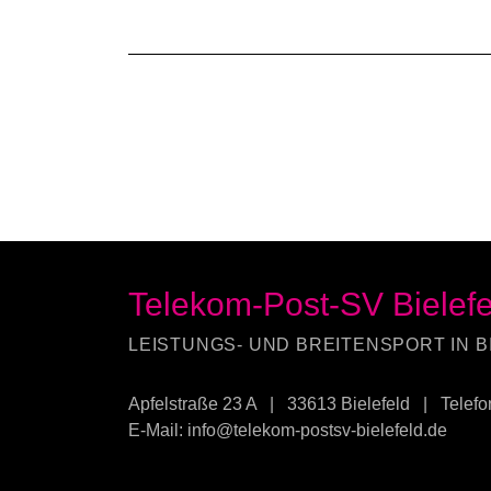
Telekom-Post-SV Bielefe
LEISTUNGS- UND BREITENSPORT IN B
Apfelstraße 23 A
|
33613 Bielefeld
|
Telefo
E-Mail:
info@telekom-postsv-bielefeld.de