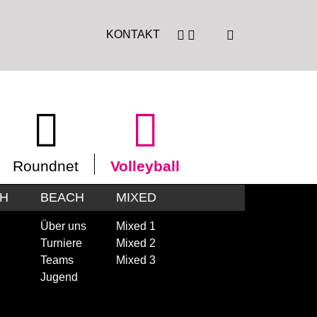
KONTAKT
Roundnet
Volleyball
CH
BEACH
MIXED
Über uns
Mixed 1
Turniere
Mixed 2
Teams
Mixed 3
Jugend