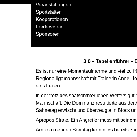
Veranstaltungen
Sportstätten
Kooperationen
Heimsieg ohne
Förderverein
Sponsoren
Herren 1 RL
— Am Sonntag, 29. September
3:0 – Tabellenführer – Es l
Es ist nur eine Momentaufnahme und viel zu f
Regionalligamannschaft mit Trainerin Anne Ho
eins freuen.
In der trotz des spätsommerlichen Wetters gut
Mannschaft. Die Dominanz resultierte aus der A
Sahnetag erwischt und überzeugte in Block und
Apropos Strate. Ein Angreifer muss mit seinem
Am kommenden Sonntag kommt es bereits zum e