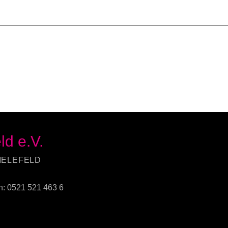
ld e.V.
IELEFELD
n:
0521 521 463 6