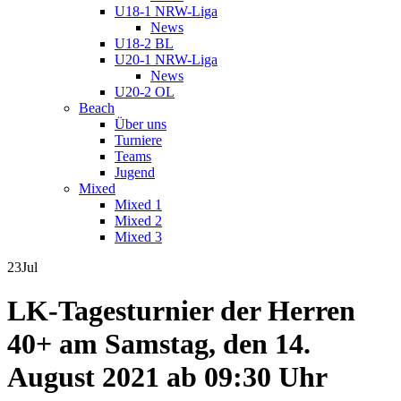
U18-1 NRW-Liga
News
U18-2 BL
U20-1 NRW-Liga
News
U20-2 OL
Beach
Über uns
Turniere
Teams
Jugend
Mixed
Mixed 1
Mixed 2
Mixed 3
23
Jul
LK-Tagesturnier der Herren
40+ am Samstag, den 14.
August 2021 ab 09:30 Uhr