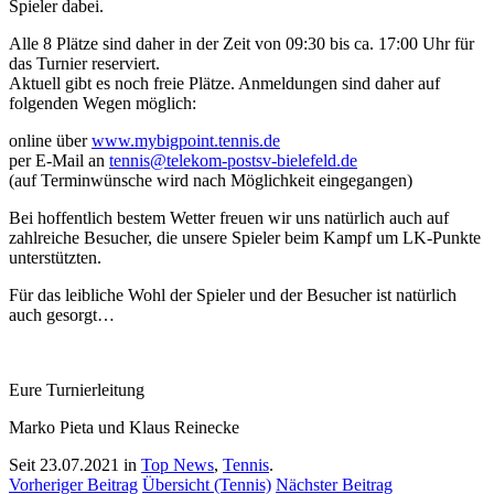
Spieler dabei.
Alle 8 Plätze sind daher in der Zeit von 09:30 bis ca. 17:00 Uhr für
das Turnier reserviert.
Aktuell gibt es noch freie Plätze. Anmeldungen sind daher auf
folgenden Wegen möglich:
online über
www.mybigpoint.tennis.de
per E-Mail an
tennis@telekom-postsv-bielefeld.de
(auf Terminwünsche wird nach Möglichkeit eingegangen)
Bei hoffentlich bestem Wetter freuen wir uns natürlich auch auf
zahlreiche Besucher, die unsere Spieler beim Kampf um LK-Punkte
unterstützten.
Für das leibliche Wohl der Spieler und der Besucher ist natürlich
auch gesorgt…
Eure Turnierleitung
Marko Pieta und Klaus Reinecke
Seit 23.07.2021 in
Top News
,
Tennis
.
Vorheriger Beitrag
Übersicht (Tennis)
Nächster Beitrag