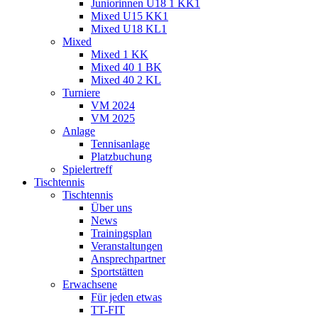
Juniorinnen U18 1 KK1
Mixed U15 KK1
Mixed U18 KL1
Mixed
Mixed 1 KK
Mixed 40 1 BK
Mixed 40 2 KL
Turniere
VM 2024
VM 2025
Anlage
Tennisanlage
Platzbuchung
Spielertreff
Tischtennis
Tischtennis
Über uns
News
Trainingsplan
Veranstaltungen
Ansprechpartner
Sportstätten
Erwachsene
Für jeden etwas
TT-FIT