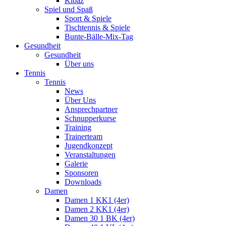
Kibaz
Spiel und Spaß
Sport & Spiele
Tischtennis & Spiele
Bunte-Bälle-Mix-Tag
Gesundheit
Gesundheit
Über uns
Tennis
Tennis
News
Über Uns
Ansprechpartner
Schnupperkurse
Training
Trainerteam
Jugendkonzept
Veranstaltungen
Galerie
Sponsoren
Downloads
Damen
Damen 1 KK1 (4er)
Damen 2 KK1 (4er)
Damen 30 1 BK (4er)