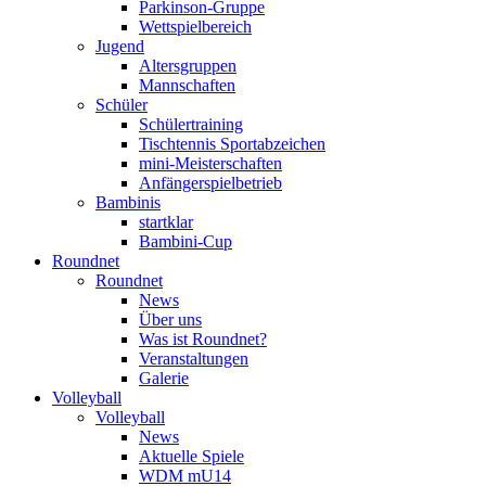
Parkinson-Gruppe
Wettspielbereich
Jugend
Altersgruppen
Mannschaften
Schüler
Schülertraining
Tischtennis Sportabzeichen
mini-Meisterschaften
Anfängerspielbetrieb
Bambinis
startklar
Bambini-Cup
Roundnet
Roundnet
News
Über uns
Was ist Roundnet?
Veranstaltungen
Galerie
Volleyball
Volleyball
News
Aktuelle Spiele
WDM mU14