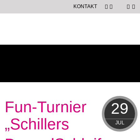
KONTAKT
Fun-Turnier
29
„Schillers
JUL