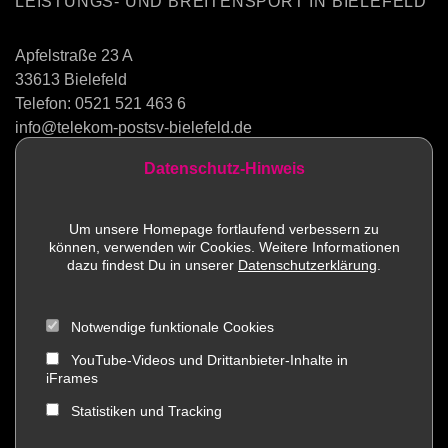
LEISTUNGS- UND BREITENSPORT IN BIELEFELD
Apfelstraße 23 A
33613 Bielefeld
Telefon:
0521 521 463 6
info@telekom-postsv-bielefeld.de
Datenschutz-Hinweis
Kontakt
Um unsere Homepage fortlaufend verbessern zu
können, verwenden wir Cookies. Weitere Informationen
Sportstätten
dazu findest Du in unserer
Datenschutzerklärung
.
Mitglied werden
Notwendige funktionale Cookies
Impressum
YouTube-Videos und Drittanbieter-Inhalte in
iFrames
Social Media
Statistiken und Tracking
Datenschutz