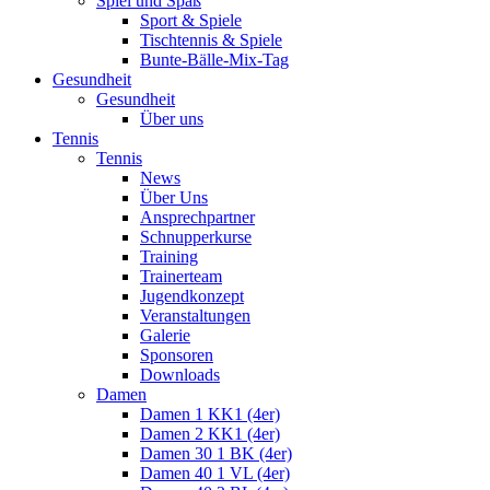
Spiel und Spaß
Sport & Spiele
Tischtennis & Spiele
Bunte-Bälle-Mix-Tag
Gesundheit
Gesundheit
Über uns
Tennis
Tennis
News
Über Uns
Ansprechpartner
Schnupperkurse
Training
Trainerteam
Jugendkonzept
Veranstaltungen
Galerie
Sponsoren
Downloads
Damen
Damen 1 KK1 (4er)
Damen 2 KK1 (4er)
Damen 30 1 BK (4er)
Damen 40 1 VL (4er)