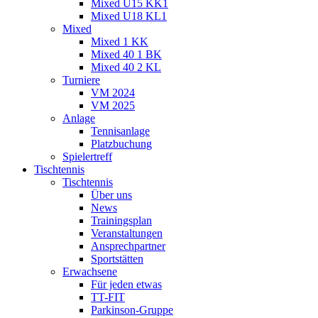
Mixed U15 KK1
Mixed U18 KL1
Mixed
Mixed 1 KK
Mixed 40 1 BK
Mixed 40 2 KL
Turniere
VM 2024
VM 2025
Anlage
Tennisanlage
Platzbuchung
Spielertreff
Tischtennis
Tischtennis
Über uns
News
Trainingsplan
Veranstaltungen
Ansprechpartner
Sportstätten
Erwachsene
Für jeden etwas
TT-FIT
Parkinson-Gruppe