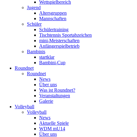
Wettspielbereich
Jugend
Altersgruppen
Mannschaften
Schüler
Schülertraining
Tischtennis Sportabzeichen
mini-Meisterschaften
Anfängerspielbetrieb
Bambinis
startklar
Bambini-Cup
Roundnet
Roundnet
News
Über uns
Was ist Roundnet?
Veranstaltungen
Galerie
Volleyball
Volleyball
News
Aktuelle Spiele
WDM mU14
Über uns