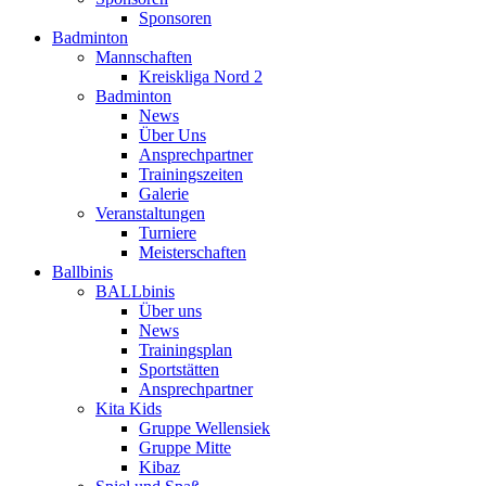
Sponsoren
Badminton
Mannschaften
Kreiskliga Nord 2
Badminton
News
Über Uns
Ansprechpartner
Trainingszeiten
Galerie
Veranstaltungen
Turniere
Meisterschaften
Ballbinis
BALLbinis
Über uns
News
Trainingsplan
Sportstätten
Ansprechpartner
Kita Kids
Gruppe Wellensiek
Gruppe Mitte
Kibaz