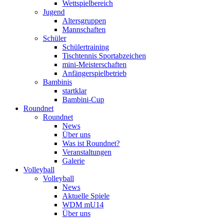
Wettspielbereich
Jugend
Altersgruppen
Mannschaften
Schüler
Schülertraining
Tischtennis Sportabzeichen
mini-Meisterschaften
Anfängerspielbetrieb
Bambinis
startklar
Bambini-Cup
Roundnet
Roundnet
News
Über uns
Was ist Roundnet?
Veranstaltungen
Galerie
Volleyball
Volleyball
News
Aktuelle Spiele
WDM mU14
Über uns