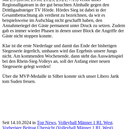
Regionalligateam in der gut besuchten Almhalle gegen den
Drittligaabsteiger TV Hörde. Hördes Sieg ist dabei in der
Gesamtbetrachtung als verdient zu bezeichnen, da wir es
beispielsweise im Aufschlag nicht geschafft haben, den
Annahmeriegel der Gäste permanent unter Druck zu setzen. Zudem
gab es immer wieder Phasen in denen unser Block die Angriffe der
Gäste nicht stoppen konnte.
Klar ist die erste Niederlage und damit das Ende der bisherigen
Siegesserie ärgerlich, umhauen wird das Ergebnis unsere Jungs
nicht. Am kommenden Wochenende, dann steht das Auswärtsspiel
bei den Rhein-Sieg-Volleys an, soll der Anfang einer neuen
Siegesserie gelegt werden!
Über die MVP-Medaille in Silber konnte sich unser Libero Jarik
tom Suden freuen.
Seit 14.10.2024 in
Top News
,
Volleyball Männer 1 RL West
.
Vorheriger Beitrag
Übersicht (Volleyball Männer 1 RL West)