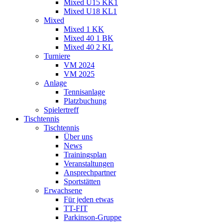
Mixed U15 KK1
Mixed U18 KL1
Mixed
Mixed 1 KK
Mixed 40 1 BK
Mixed 40 2 KL
Turniere
VM 2024
VM 2025
Anlage
Tennisanlage
Platzbuchung
Spielertreff
Tischtennis
Tischtennis
Über uns
News
Trainingsplan
Veranstaltungen
Ansprechpartner
Sportstätten
Erwachsene
Für jeden etwas
TT-FIT
Parkinson-Gruppe