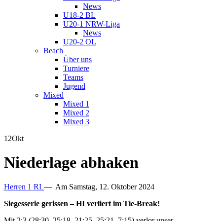
News
U18-2 BL
U20-1 NRW-Liga
News
U20-2 OL
Beach
Über uns
Turniere
Teams
Jugend
Mixed
Mixed 1
Mixed 2
Mixed 3
12
Okt
Niederlage abhaken
Herren 1 RL
— Am Samstag, 12. Oktober 2024
Siegesserie gerissen – HI verliert im Tie-Break!
Mit 2:3 (28:30, 25:18, 21:25, 25:21, 7:15) verlor unser