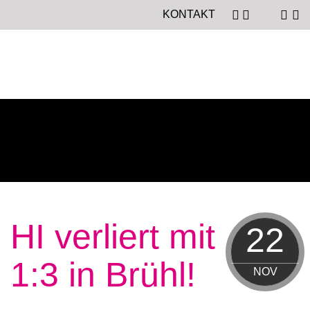
KONTAKT
HI verliert mit
22
1:3 in Brühl!
NOV