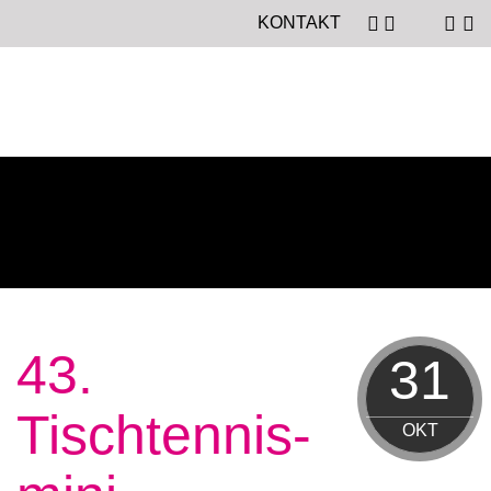
KONTAKT
43.
31
Tischtennis-
OKT