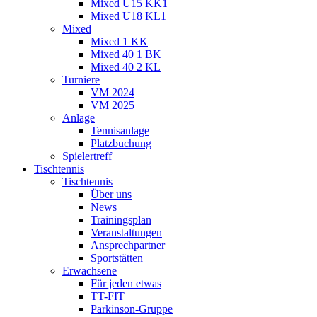
Mixed U15 KK1
Mixed U18 KL1
Mixed
Mixed 1 KK
Mixed 40 1 BK
Mixed 40 2 KL
Turniere
VM 2024
VM 2025
Anlage
Tennisanlage
Platzbuchung
Spielertreff
Tischtennis
Tischtennis
Über uns
News
Trainingsplan
Veranstaltungen
Ansprechpartner
Sportstätten
Erwachsene
Für jeden etwas
TT-FIT
Parkinson-Gruppe