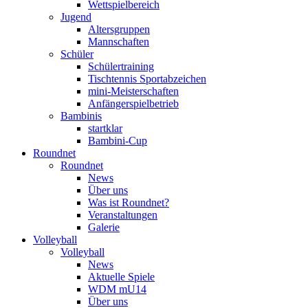
Wettspielbereich
Jugend
Altersgruppen
Mannschaften
Schüler
Schülertraining
Tischtennis Sportabzeichen
mini-Meisterschaften
Anfängerspielbetrieb
Bambinis
startklar
Bambini-Cup
Roundnet
Roundnet
News
Über uns
Was ist Roundnet?
Veranstaltungen
Galerie
Volleyball
Volleyball
News
Aktuelle Spiele
WDM mU14
Über uns