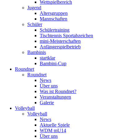
Wettspielbereich
Jugend
Altersgruppen
Mannschaften
Schüler
Schülertraining
Tischtennis Sportabzeichen
mini-Meisterschaften
Anfängerspielbetrieb
Bambinis
startklar
Bambini-Cup
Roundnet
Roundnet
News
Über uns
Was ist Roundnet?
Veranstaltungen
Galerie
Volleyball
Volleyball
News
Aktuelle Spiele
WDM mU14
Über uns