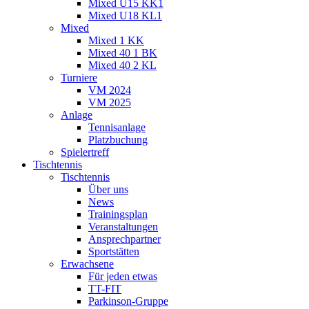
Mixed U15 KK1
Mixed U18 KL1
Mixed
Mixed 1 KK
Mixed 40 1 BK
Mixed 40 2 KL
Turniere
VM 2024
VM 2025
Anlage
Tennisanlage
Platzbuchung
Spielertreff
Tischtennis
Tischtennis
Über uns
News
Trainingsplan
Veranstaltungen
Ansprechpartner
Sportstätten
Erwachsene
Für jeden etwas
TT-FIT
Parkinson-Gruppe